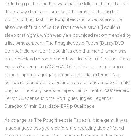
disturbing part of the find was that the killer had filmed all of
the footage himself--from his first moments stalking his
victims to their last The Poughkeepsie Tapes scared the
absolute sh*t out of us the first time we saw it (I couldn't
sleep that night), which was via a download recommended by
a list Amazon.com: The Poughkeepsie Tapes (Bluray/DVD
Combo) [Blu-ray]: Ben (I couldn't sleep that night), which was
via a download recommended by a list site O Site The Pirate
Filmes é apenas um AGREGADOR de links e, assim como o
Google, apenas agrega e organiza os links externos.Não
somos responsáveis pelos arquivos aqui encontrados! Título
Original: The Poughkeepsie Tapes Lançamento: 2007 Gênero:
Terror, Suspense Idioma: Português, Inglês Legenda:
Duração: 81 min Qualidade: BRRip Qualidade
As strange as The Poughkeepsie Tapes is it is a gem. It was
made a good two years before the receding tide of found