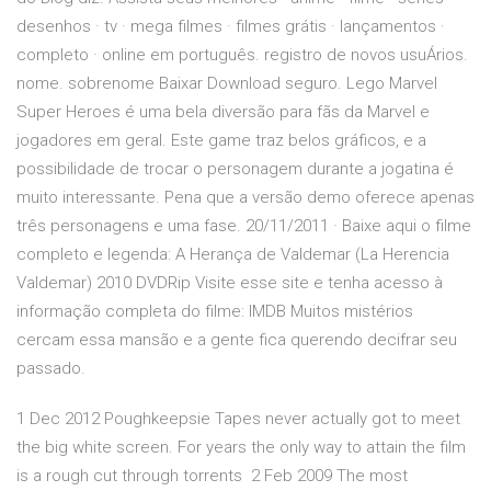
desenhos · tv · mega filmes · filmes grátis · lançamentos ·
completo · online em português. registro de novos usuÁrios.
nome. sobrenome Baixar Download seguro. Lego Marvel
Super Heroes é uma bela diversão para fãs da Marvel e
jogadores em geral. Este game traz belos gráficos, e a
possibilidade de trocar o personagem durante a jogatina é
muito interessante. Pena que a versão demo oferece apenas
três personagens e uma fase. 20/11/2011 · Baixe aqui o filme
completo e legenda: A Herança de Valdemar (La Herencia
Valdemar) 2010 DVDRip Visite esse site e tenha acesso à
informação completa do filme: IMDB Muitos mistérios
cercam essa mansão e a gente fica querendo decifrar seu
passado.
1 Dec 2012 Poughkeepsie Tapes never actually got to meet
the big white screen. For years the only way to attain the film
is a rough cut through torrents 2 Feb 2009 The most