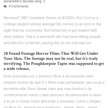
serial killer's decade-long
9 Comments
Werewolf 1987 Complete Series on 8 DVD's. Eric Cord is a
college student whose average life comes to an end on the
night that his roommate Ted hands him a gun loaded with
silver bullets. Ted is a werewolf who has been killing people,
and tells Eric to kill him, seeing this as his only way out.
28 Found Footage Horror Films That Will Get Under
Your Skin. The footage may not be real, but it's truly
terrifying. The Poughkeepsie Tapes was supposed to get
a wide release,
Esse precisava ser o primeiro filme a ser postado pelo
simples motivo de que É o filme mais perturbador que eu já vi
na minha vida. Devo deixar claro que meu histórico de
conhecimento sobre o lado obscuro da sétima arte é vasto
e eu já vi coisas muito absurdas e pesadas, como o slogan
do Blog diz. Assista seus melhores · anime · filme · séries ·