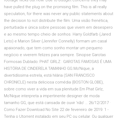
footage flicks out now. Due to budget concerns they may
have pulled the plug on the promising film. This is all really
speculation, for there was never any public statements about
the decision to not distribute the film. Uma visão frenética,
perturbada e única sobre pessoas que vivem em desespero
e ao mesmo tempo cheio de sonhos. Harry Goldfarb (Jared
Leto) e Marion Silver (Jennifer Connelly) formam um casal
apaixonado, que tem como sonho montar um pequeno
negócio e viverem felizes para sempre. Sinopse Garotas
Formosas Dublado: PHAT GIRLZ : GAROTAS FAMOSAS É UMA
HISTÓRIA DE CINDERELA TAMANHO GG.Mo’Nique, a
divertidíssima estrela, está hilária (SAN FRANCISCO
CHRONICLE) nesta deliciosa comédia (BOSTON GLOBE),
sobre como viver a vida em sua plenitude.Em Phat Girlz,
Mo’Nique interpreta a impertinente designer de moda
tamanho GG, que está cansada de ouvir ‘não’ … 26/12/2017 ·
Como Fazer Download No Site 22 de fevereiro de 2019. 1 -
Tenha o Utorrent instalado em seu PC ou celular. Ou qualquer