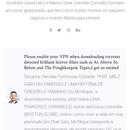
Goldfarb (Jared Leto) e Marion Silver (Jennifer Connelly) formam
um casal apaixonado, que tem como sonho montar um pequeno
negócio e viverem felizes para sempre.
Please enable your VPN when downloading torrents
directed brilliant horror films such as As Above So
Below and The Poughkeepsie Tapes,I got so excited
Sinopse Garotas Formosas Dublado: PHAT GIRLZ :
GAROTAS FAMOSAS É UMA HISTÓRIA DE
CINDERELA TAMANHO GG.Mo’Nique, a
divertidíssima estrela, está hilária (SAN
FRANCISCO CHRONICLE) nesta deliciosa comédia
(BOSTON GLOBE), sobre como viver a vida em sua
plenitude.Em Phat Girlz, Mo’Nique interpreta a
impertinente designer de moda tamanho GG, que