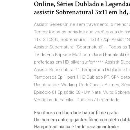
Online, Séries Dublado e Legendad
assistir Sobrenatural 3x11 em hd, 
Assistir Séries Online sem travamento, o melhor si
Temos todos os seriados que você gosta de assist
11x13 1080p, Sobrenatural: 11x13 720p, Assistir S
Assistir Supernatural (Sobrenatural) – Todos a
TV de Eric Kripke e McG com Jared Padalecki (S
preferidas em HD. silver surfer***** Assistir Sup
Assistir Supernatural 11 Temporada Dublado e 
Temporada Ep 1 part 1 HD Dublado PT. SPN deto
Unsubscribe. Working. RedeCanais: Animes, Séri
Episódio 01 Episódio 08 - Um Natal Muito Sobren
Vestígios de Família - Dublado / Legendado
Escritores da liberdade baixar filme gratis
Um homem entre gigantes filme completo dubl
Hampstead nunca é tarde para amar trailer