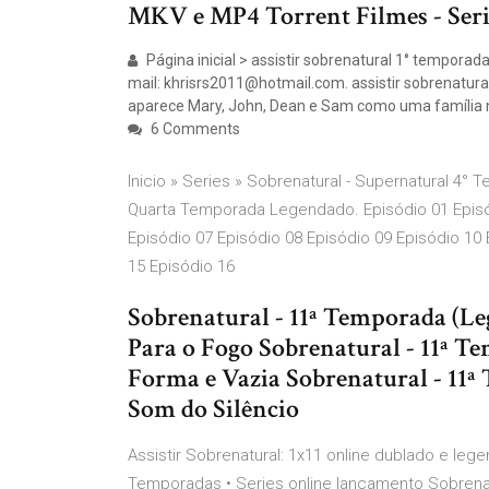
MKV e MP4 Torrent Filmes - Seri
Página inicial > assistir sobrenatural 1° temporada.
mail: khrisrs2011@hotmail.com. assistir sobrenatura
aparece Mary, John, Dean e Sam como uma família 
6 Comments
Inicio » Series » Sobrenatural - Supernatural 4°
Quarta Temporada Legendado. Episódio 01 Episód
Episódio 07 Episódio 08 Episódio 09 Episódio 10 
15 Episódio 16
Sobrenatural - 11ª Temporada (Leg
Para o Fogo Sobrenatural - 11ª T
Forma e Vazia Sobrenatural - 11ª
Som do Silêncio
Assistir Sobrenatural: 1x11 online dublado e leg
Temporadas • Series online lançamento Sobrenatur