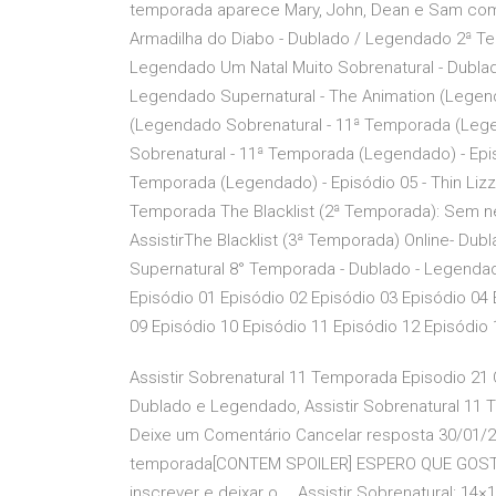
temporada aparece Mary, John, Dean e Sam como
Armadilha do Diabo - Dublado / Legendado 2ª Te
Legendado Um Natal Muito Sobrenatural - Dublad
Legendado Supernatural - The Animation (Legenda
(Legendado Sobrenatural - 11ª Temporada (Legen
Sobrenatural - 11ª Temporada (Legendado) - Epi
Temporada (Legendado) - Episódio 05 - Thin Lizzi
Temporada The Blacklist (2ª Temporada): Sem ne
AssistirThe Blacklist (3ª Temporada) Online- Dub
Supernatural 8° Temporada - Dublado - Legenda
Episódio 01 Episódio 02 Episódio 03 Episódio 04 
09 Episódio 10 Episódio 11 Episódio 12 Episódio 
Assistir Sobrenatural 11 Temporada Episodio 21 
Dublado e Legendado, Assistir Sobrenatural 11 
Deixe um Comentário Cancelar resposta 30/01/2
temporada[CONTEM SPOILER] ESPERO QUE GOSTE
inscrever e deixar o … Assistir Sobrenatural: 14×