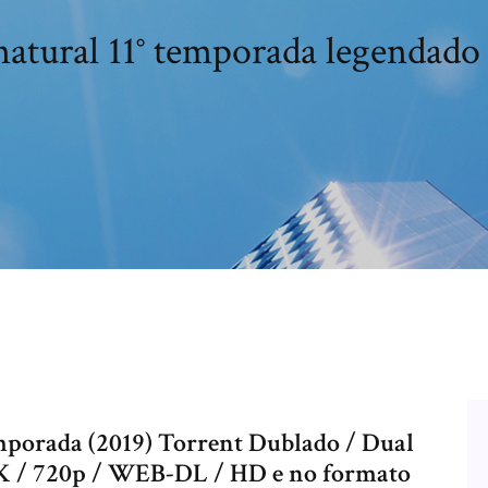
atural 11° temporada legendado
mporada (2019) Torrent Dublado / Dual
4K / 720p / WEB-DL / HD e no formato