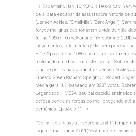
11. Espantalho Jan. 10, 2006. 1 Descrição: Sam W
de si para escapar da assustadora historia de sua
(Jensen Ackles, “Smallville”, “Dark Angel”), Sam 
forças malignas que tomaram a vida da mãe do
full hd 1080p - O melhor site FilmesOnline.CLUB v
lançamentos, totalmente grátis sem precisar pa
HD 720p ou full hd 1080p sem precisar fazer dow
realizando uma busca no site. assistir Sobrenat
Dirigido por: Eduardo Sánchez Jensen Ackles Jo
Ernesto Green Richard Speight Jr. Robert Singer
Média geral 4.1. baseado em 3287 votos. Sobren
Legendado – MEGA. seu pai decidiu ensiná-los a 
defesa contra as forças do mal; chegando até a 
demônios. Episódio 11 –>
Página inicial > assistir sobrenatural 1° temporad
jogos. E-mail: khrisrs2011@hotmail.com. assistir