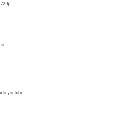
o 720p
 hd
ado youtube