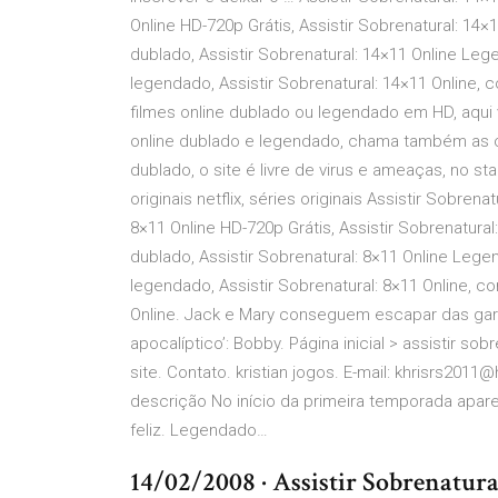
Online HD-720p Grátis, Assistir Sobrenatural: 14
dublado, Assistir Sobrenatural: 14×11 Online Leg
legendado, Assistir Sobrenatural: 14×11 Online, 
filmes online dublado ou legendado em HD, aqui
online dublado e legendado, chama também as 
dublado, o site é livre de virus e ameaças, no s
originais netflix, séries originais Assistir Sobren
8×11 Online HD-720p Grátis, Assistir Sobrenatura
dublado, Assistir Sobrenatural: 8×11 Online Lege
legendado, Assistir Sobrenatural: 8×11 Online, c
Online. Jack e Mary conseguem escapar das gar
apocalíptico’: Bobby. Página inicial > assistir so
site. Contato. kristian jogos. E-mail: khrisrs201
descrição No início da primeira temporada apar
feliz. Legendado…
14/02/2008 · Assistir Sobrenatura