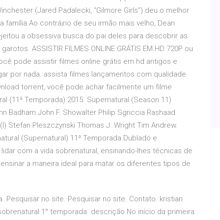
inchester (Jared Padalecki, “Gilmore Girls”) deu o melhor
 famí­lia.Ao contrá¡rio de seu irmão mais velho, Dean
rejeitou a obsessiva busca do pai deles para descobrir as
s garotos. ASSISTIR FILMES ONLINE GRÁTIS EM HD 720P ou
ocê pode assistir filmes online grátis em hd antigos e
gar por nada. assista filmes lançamentos com qualidade
nload torrent, você pode achar facilmente um filme
ural (11ª Temporada) 2015. Supernatural (Season 11)
hn Badham John F. Showalter Philip Sgriccia Rashaad
 (I) Stefan Pleszczynski Thomas J. Wright Tim Andrew.
atural (Supernatural) 11ª Temporada Dublado e
lidar com a vida sobrenatural, ensinando-lhes técnicas de
ensinar a maneira ideal para matar os diferentes tipos de
a. Pesquisar no site. Pesquisar no site. Contato. kristian
 sobrenatural 1° temporada. descrição No início da primeira