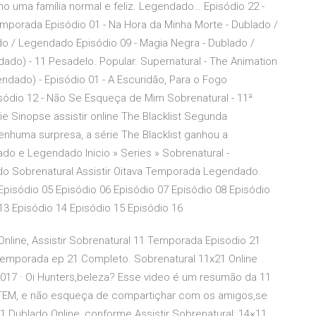
 uma família normal e feliz. Legendado… Episódio 22 -
mporada Episódio 01 - Na Hora da Minha Morte - Dublado /
o / Legendado Episódio 09 - Magia Negra - Dublado /
do) - 11 Pesadelo. Popular. Supernatural - The Animation
dado) - Episódio 01 - A Escuridão, Para o Fogo
sódio 12 - Não Se Esqueça de Mim Sobrenatural - 11ª
e Sinopse assistir online The Blacklist Segunda
nhuma surpresa, a série The Blacklist ganhou a
lado e Legendado Inicio » Series » Sobrenatural -
do Sobrenatural Assistir Oitava Temporada Legendado.
Episódio 05 Episódio 06 Episódio 07 Episódio 08 Episódio
13 Episódio 14 Episódio 15 Episódio 16
Online, Assistir Sobrenatural 11 Temporada Episodio 21
Temporada ep 21 Completo. Sobrenatural 11x21 Online
017 · Oi Hunters,beleza? Esse video é um resumão da 11
M, e não esqueça de compartiçhar com os amigos,se
11 Dublado Online, conforme Assistir Sobrenatural: 14×11