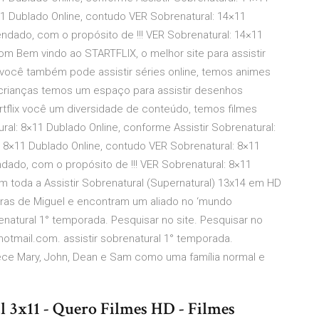
×11 Dublado Online, contudo VER Sobrenatural: 14×11
endado, com o propósito de !!! VER Sobrenatural: 14×11
com Bem vindo ao STARTFLIX, o melhor site para assistir
 você também pode assistir séries online, temos animes
crianças temos um espaço para assistir desenhos
tartflix você um diversidade de conteúdo, temos filmes
atural: 8×11 Dublado Online, conforme Assistir Sobrenatural:
l: 8×11 Dublado Online, contudo VER Sobrenatural: 8×11
ndado, com o propósito de !!! VER Sobrenatural: 8×11
om toda a Assistir Sobrenatural (Supernatural) 13x14 em HD
ras de Miguel e encontram um aliado no ‘mundo
brenatural 1° temporada. Pesquisar no site. Pesquisar no
1@hotmail.com. assistir sobrenatural 1° temporada.
ece Mary, John, Dean e Sam como uma família normal e
l 3x11 - Quero Filmes HD - Filmes