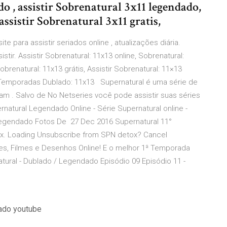
o , assistir Sobrenatural 3x11 legendado,
assistir Sobrenatural 3x11 gratis,
te para assistir seriados online , atualizações diária.
ir. Assistir Sobrenatural: 11x13 online, Sobrenatural:
obrenatural: 11x13 grátis, Assistir Sobrenatural: 11×13
s Temporadas Dublado: 11x13 Supernatural é uma série de
am . Salvo de No Netseries você pode assistir suas séries
ernatural Legendado Online - Série Supernatural online -
Legendado Fotos De 27 Dec 2016 Supernatural 11°
x. Loading Unsubscribe from SPN detox? Cancel
es, Filmes e Desenhos Online! E o melhor 1ª Temporada
atural - Dublado / Legendado Episódio 09 Episódio 11 -
ado youtube