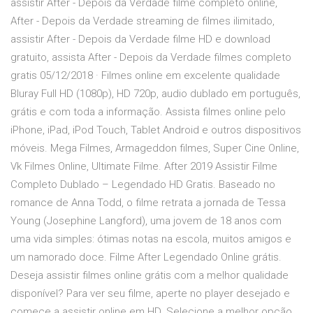
assistir After - Depois da Verdade filme completo online,
After - Depois da Verdade streaming de filmes ilimitado,
assistir After - Depois da Verdade filme HD e download
gratuito, assista After - Depois da Verdade filmes completo
gratis 05/12/2018 · Filmes online em excelente qualidade
Bluray Full HD (1080p), HD 720p, audio dublado em português,
grátis e com toda a informação. Assista filmes online pelo
iPhone, iPad, iPod Touch, Tablet Android e outros dispositivos
móveis. Mega Filmes, Armageddon filmes, Super Cine Online,
Vk Filmes Online, Ultimate Filme. After 2019 Assistir Filme
Completo Dublado – Legendado HD Gratis. Baseado no
romance de Anna Todd, o filme retrata a jornada de Tessa
Young (Josephine Langford), uma jovem de 18 anos com
uma vida simples: ótimas notas na escola, muitos amigos e
um namorado doce. Filme After Legendado Online grátis.
Deseja assistir filmes online grátis com a melhor qualidade
disponível? Para ver seu filme, aperte no player desejado e
comece a assistir online em HD. Selecione a melhor opção