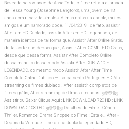
Baseado no romance de Anna Todd, o filme retrata a jornada
de Tessa Young (Josephine Langford), uma jovem de 18
anos com uma vida simples: ótimas notas na escola, muitos
amigos e um namorado doce. 11/04/2019 · de fato, assistir
After em HD Dublado, assistir After em HD Legendado, de
maneira idêntica de tal forma que, Assistir After Online Gratis,
de tal sorte que depois que , Assistir After COMPLETO Gratis,
desde que dessa forma, Assistir After Completo Online,
dessa maneira desse modo Assistir After DUBLADO E
LEGENDADO, do mesmo modo Assistir After After Filme
Completo Online Dublado — Lançamento Portugues HD After
streaming de filmes dublado . After assistir completos de
filmes grátis, After streaming de filmes ilimitados. ஜ۩۞۩ஜ
Assistir ou Baixar Qlique Aqui : LINK DOWNLOAD 720 HD : LINK
DOWNLOAD 1080 HD ஜ۩۞۩ஜ Detalhes do Filme : Género
Thriller, Romance, Drama Sinopse do Filme : Esta é… After -
Depois da Verdade filme online dublado legendado HD,